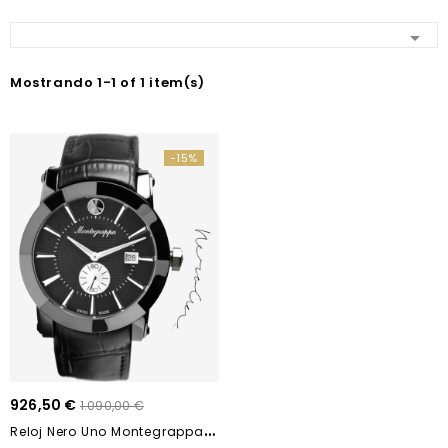

Mostrando 1-1 of 1 item(s)
-15%
926,50 €
1.090,00 €
R
Eloj Nero Uno Montegrappa IDNLWAIB