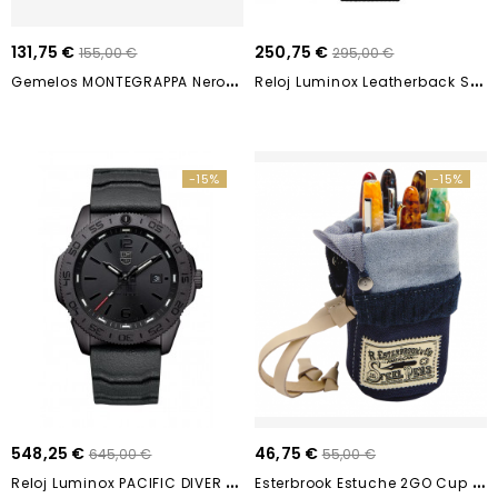
131,75 €
250,75 €
155,00 €
295,00 €
G
Emelos MONTEGRAPPA NeroUno IDNUCLOS
R
Eloj Luminox Leatherback Sea Turtle Giant...
-15%
-15%
548,25 €
46,75 €
645,00 €
55,00 €
R
Eloj Luminox PACIFIC DIVER XS.3121.B0 44mm
E
Sterbrook Estuche 2GO Cup Navy Blue EPC201-NY