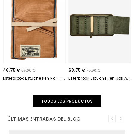
46,75 €
63,75 €
55,00 €
75,00 €
E
Sterbrook Estuche Pen Roll Tan EPC301-TAN
E
Sterbrook Estuche Pen Roll ARMY GREEN 20...
TODOS LOS PRODUCTOS
ÚLTIMAS ENTRADAS DEL BLOG