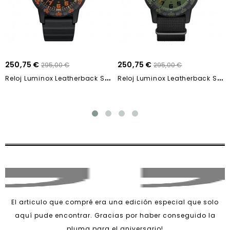
250,75 €
250,75 €
295,00 €
295,00 €
R
Eloj Luminox Leatherback Sea Turtle Giant...
R
Eloj Luminox Leatherback Sea Turtle Giant...
El articulo que compré era una edición especial que solo
aquí pude encontrar. Gracias por haber conseguido la
pluma para el aniversario!