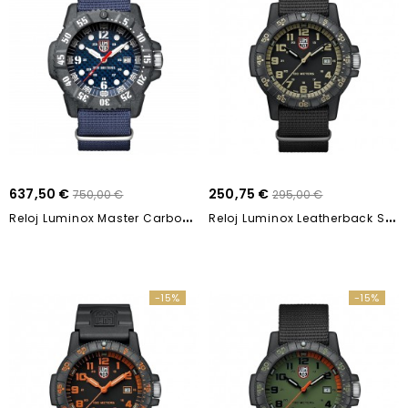
637,50 €
250,75 €
750,00 €
295,00 €
R
Eloj Luminox Master Carbon Seal XS.3803 46mm
R
Eloj Luminox Leatherback Sea Turtle Giant...
-15%
-15%