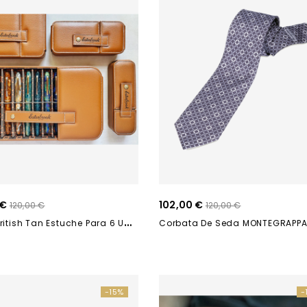
 €
102,00 €
120,00 €
120,00 €
N
Ooks British Tan Estuche Para 6 Unidades ETB-106
-15%
-