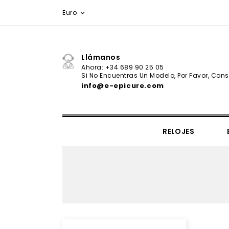
Euro

Llámanos
Ahora: +34 689 90 25 05
Si No Encuentras Un Modelo, Por Favor, Consu
info@e-epicure.com
RELOJES
IL VIAGGIO SEGRETO COLLECTION
CORBATAS & PAÑUELOS
Ernest Hemingway - Valor