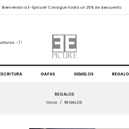
Bienvenido a E-Epicure! Consigue hasta un 25% de descuento.
ltanos :-) !
ESCRITURA
GAFAS
GEMELOS
REGALO
Simply Elegant 36mm
Simply Elegant 41mm
UEFA Champions League
UEFA Champions League Regular
Sea Sheperd Victory Of The Whale
Mr. Monopoly & 85th Anniversary
Mondaine Seasonals & N
REGALOS
Inicio
REGALOS