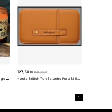
127,50 €
150,00 €
E
Sterbrook Candles Ginger Orange ECAN-GO
N
Ooks British Tan Estuche Para 12 Unidades ETB-112
1