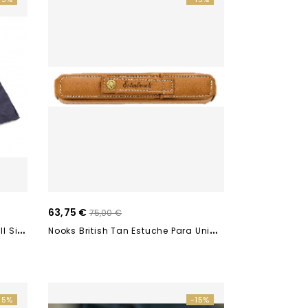
63,75 €
75,00 €
P
Añuelo De Seda MONTEGRAPPA Il Signore...
N
Ooks British Tan Estuche Para Unidad ETB-101
15%
-15%