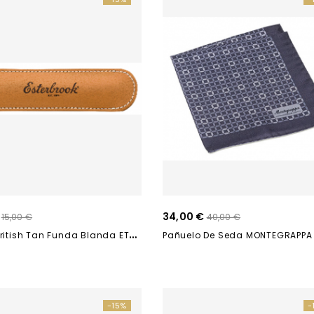
34,00 €
15,00 €
40,00 €
N
Ooks British Tan Funda Blanda ETB-100
-15%
-