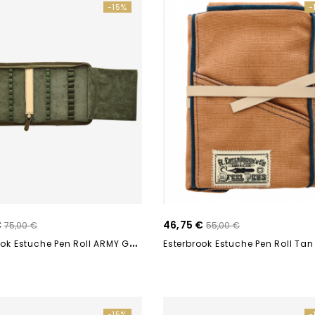
-15%
-
€
46,75 €
75,00 €
55,00 €
E
Sterbrook Estuche Pen Roll ARMY GREEN 20...
-15%
-