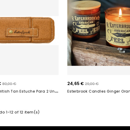
€
24,65 €
80,00 €
29,00 €
N
Ooks British Tan Estuche Para 2 Unidades ETB-102
o 1-12 of 12 item(s)