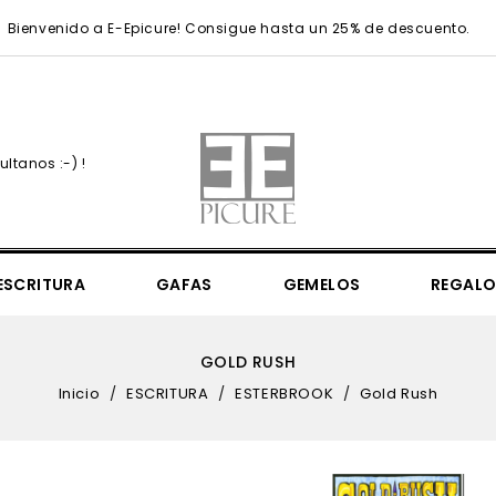
Bienvenido a E-Epicure! Consigue hasta un 25% de descuento.
ltanos :-) !
ESCRITURA
GAFAS
GEMELOS
REGALO
Simply Elegant 36mm
Simply Elegant 41mm
UEFA Champions League
UEFA Champions League Regular
Sea Sheperd Victory Of The Whale
Mr. Monopoly & 85th Anniversary
Mondaine Seasonals & N
GOLD RUSH
Inicio
ESCRITURA
ESTERBROOK
Gold Rush