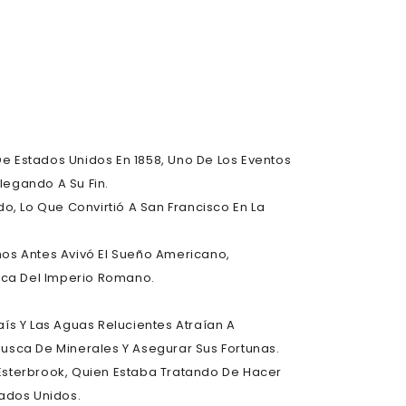
e Estados Unidos En 1858, Uno De Los Eventos
legando A Su Fin.
do, Lo Que Convirtió A San Francisco En La
ños Antes Avivó El Sueño Americano,
oca Del Imperio Romano.
aís Y Las Aguas Relucientes Atraían A
Busca De Minerales Y Asegurar Sus Fortunas.
 Esterbrook, Quien Estaba Tratando De Hacer
tados Unidos.