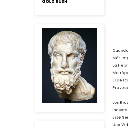
GOLD RUSH
Cuando 
Más Imp
La Fieb
Metrópo
El Desc
Provoca
Los Río
Industr
Este Se
Una Vid