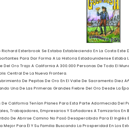
Richard Esterbrook Se Estaba Estableciendo En La Costa Este D
ortantes Para Dar Forma A La Historia Estadounidense Estaba L
re Del Oro Trajo A California A 300.000 Personas De Todo El Mun
lis Central De La Nueva Frontera.
ubrimiento De Pepitas De Oro En El Valle De Sacramento Diez A
ndo Una De Las Primeras Grandes Fiebre Del Oro Desde La Ép
s De California Tenían Planes Para Esta Parte Adormecida Del P
iales, Trabajadores, Empresarios Y Soñadores A Tamizarlos En 
ntido De Abrirse Camino No Pasó Desapercibido Para El Inglés
a Mejor Para Él Y Su Familia Buscando La Prosperidad En Los Es