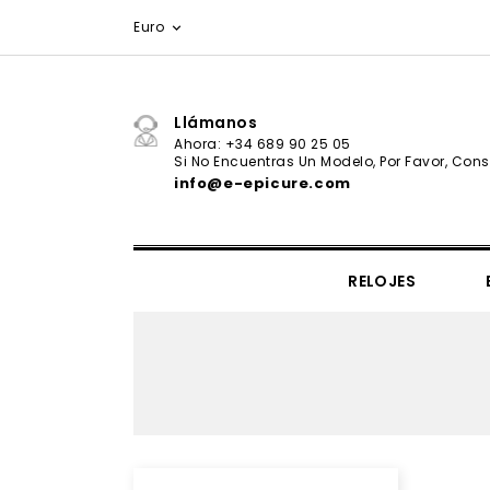
Euro

Llámanos
Ahora: +34 689 90 25 05
Si No Encuentras Un Modelo, Por Favor, Consu
info@e-epicure.com
RELOJES
IL VIAGGIO SEGRETO COLLECTION
CORBATAS & PAÑUELOS
Ernest Hemingway - Valor