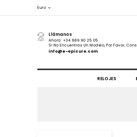
Euro

Llámanos
Ahora: +34 689 90 25 05
Si No Encuentras Un Modelo, Por Favor, Consu
info@e-epicure.com
RELOJES
IL VIAGGIO SEGRETO COLLECTION
CORBATAS & PAÑUELOS
Ernest Hemingway - Valor