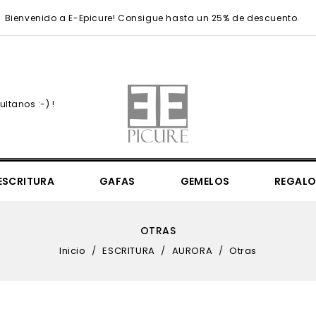
Bienvenido a E-Epicure! Consigue hasta un 25% de descuento.
ltanos :-) !
ESCRITURA
GAFAS
GEMELOS
REGALO
Simply Elegant 36mm
Simply Elegant 41mm
UEFA Champions League
UEFA Champions League Regular
Sea Sheperd Victory Of The Whale
Mr. Monopoly & 85th Anniversary
Mondaine Seasonals & N
OTRAS
Inicio
ESCRITURA
AURORA
Otras