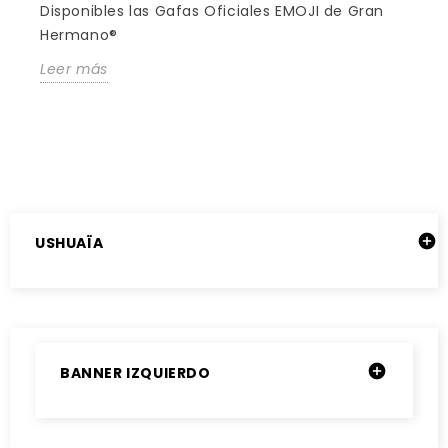
Disponibles las Gafas Oficiales EMOJI de Gran
Hermano®
Leer más

USHUAÏA

BANNER IZQUIERDO