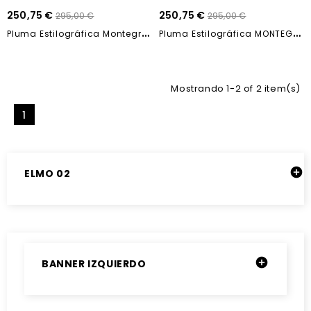
250,75 €
250,75 €
295,00 €
295,00 €
P
Luma Estilográfica Montegrappa ELMO 02Cortina...
P
Luma Estilográfica MONTEGRAPPA Elmo 02 JET...
Mostrando 1-2 of 2 item(s)
1

ELMO 02

BANNER IZQUIERDO