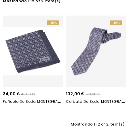
Mostrando 1-2 of 2 item(s)
-15%
-15%
34,00 €
102,00 €
40,00 €
120,00 €
P
Añuelo De Seda MONTEGRAPPA Il Signore...
C
Orbata De Seda MONTEGRAPPA Il Signore...
Mostrando 1-2 of 2 item(s)