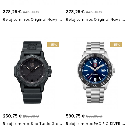
378,25 €
378,25 €
445,00 €
445,00 €
R
Eloj Luminox Original Navy Seal GGL.L3051 44mm
R
Eloj Luminox Original Navy Seal XS.3001 43mm
-15%
-15%
250,75 €
590,75 €
295,00 €
695,00 €
R
Eloj Luminox Sea Turtle Giant XS.0321.BO 44mm
R
Eloj Luminox PACIFIC DIVER XS.3123 44mm