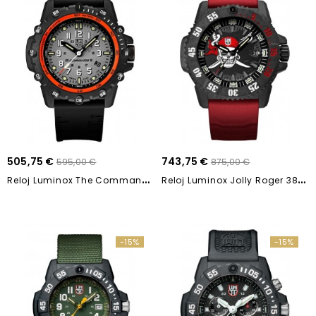
505,75 €
743,75 €
595,00 €
875,00 €
R
Eloj Luminox The Commando Frogman XS.3301...
R
Eloj Luminox Jolly Roger 3800 Series 46mm
-15%
-15%