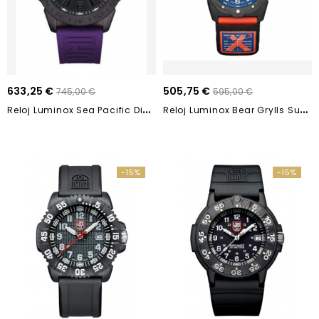
633,25 €
505,75 €
745,00 €
595,00 €
R
Eloj Luminox Sea Pacific Diver 3120 Edición...
R
Eloj Luminox Bear Grylls Survival XB.3723.R3 42mm
-15%
-15%