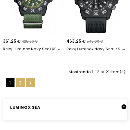
361,25 €
463,25 €
425,00 €
545,00 €
R
Eloj Luminox Navy Seal XS.3517 44mm
R
Eloj Luminox Navy Seal XS.3581 45mm
Mostrando 1-12 of 21 item(s)

1
2

LUMINOX SEA