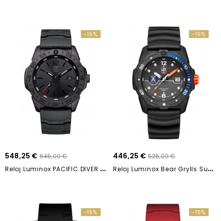
-15%
-15%
548,25 €
446,25 €
645,00 €
525,00 €
R
Eloj Luminox PACIFIC DIVER XS.3121.B0 44mm
R
Eloj Luminox Bear Grylls Survival XB.3723 42mm
-15%
-15%