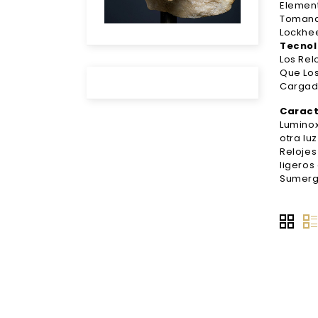
Element
Tomando
Lockhee
Tecnol
Los Rel
Que Lo
Cargado
Caract
Luminox
otra luz
Relojes
ligeros
Sumergi