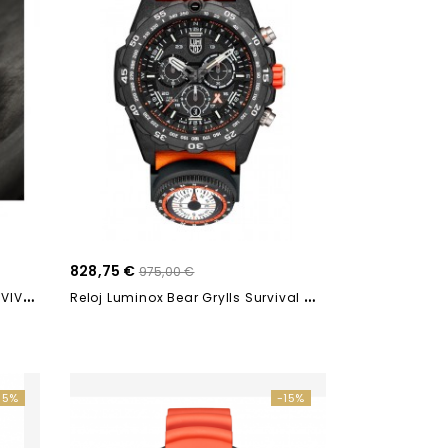
828,75 €
975,00 €
R
ELOJ LUMINOX BEAR GRYLLS SURVIVAL ECO 3703
R
Eloj Luminox Bear Grylls Survival Master...
15%
-15%