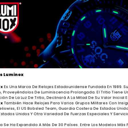
es Luminox
ox
Es Una Marca De Relojes Estadounidense Fundada En 1989. Su
io, Proveyéndolos De
Luminiscencia
Prolongada. El Tritio Tiene 
ción De La Luz De Tritio, Declinará A La Mitad De Su Valor Inicial
ox
También Hace Relojes Para Varios Grupos Militares Con Insign
eliswiss, El US Bobsled Team, Guardia Costera De Estados Unid
Estados Unidos Y Otra Variedad De Fuerzas Especiales Y Servi
a Se Ha Expandido A Más De 30 Países. Entre Los Modelos Más 