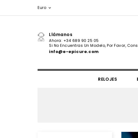
Euro

Llámanos
Ahora: +34 689 90 25 05
Si No Encuentras Un Modelo, Por Favor, Consu
info@e-epicure.com
RELOJES
IL VIAGGIO SEGRETO COLLECTION
CORBATAS & PAÑUELOS
Ernest Hemingway - Valor