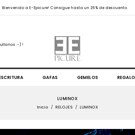
Bienvenido a E-Epicure! Consigue hasta un 25% de descuento.
ltanos :-) !
ESCRITURA
GAFAS
GEMELOS
REGALO
Simply Elegant 36mm
Simply Elegant 41mm
UEFA Champions League
UEFA Champions League Regular
Sea Sheperd Victory Of The Whale
Mr. Monopoly & 85th Anniversary
Mondaine Seasonals & N
LUMINOX
Inicio
RELOJES
LUMINOX