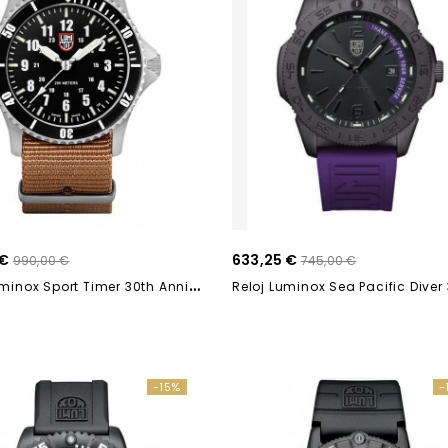
 €
633,25 €
990,00 €
745,00 €
R
Eloj Luminox Sport Timer 30th Anniversary 0900...
-15%
-