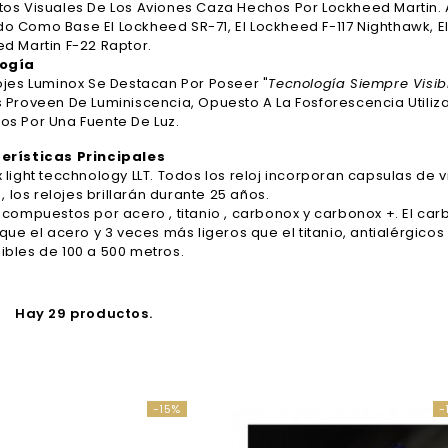
os Visuales De Los Aviones Caza Hechos Por Lockheed Martin. 
 Como Base El Lockheed SR-71, El Lockheed F-117 Nighthawk, El L
d Martin F-22 Raptor.
ogía
ojes Luminox Se Destacan Por Poseer "
Tecnología Siempre Visib
s Proveen De
Luminiscencia
, Opuesto A La
Fosforescencia
Utiliz
s Por Una Fuente De Luz.
erísticas Principales
 light tecchnology LLT. Todos los reloj incorporan capsulas de 
 , los relojes brillarán durante 25 años.
 compuestos por acero , titanio , carbonox y carbonox +. El ca
 que el acero y 3 veces más ligeros que el titanio, antialérgico
bles de 100 a 500 metros.
Hay 29 productos.
-15%
-