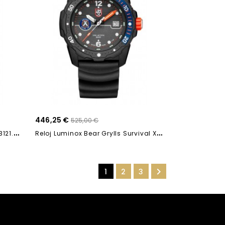
446,25 €
525,00 €
R
Eloj Luminox PACIFIC DIVER XS.3121.B0 44mm
R
Eloj Luminox Bear Grylls Survival XB.3723 42mm

1
2
3