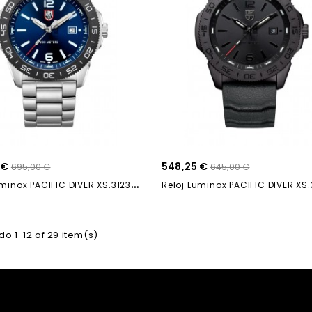
 €
548,25 €
695,00 €
645,00 €
R
Eloj Luminox PACIFIC DIVER XS.3123 44mm
o 1-12 of 29 item(s)