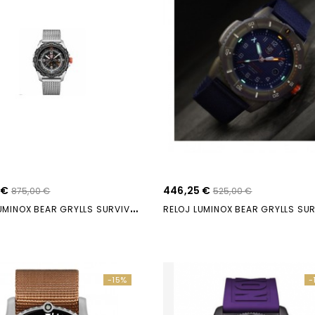
 €
446,25 €
875,00 €
525,00 €
R
ELOJ LUMINOX BEAR GRYLLS SURVIVAL MESH BAND...
-15%
-