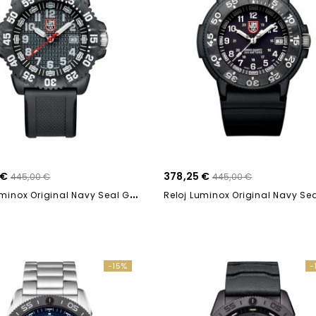
 €
378,25 €
445,00 €
445,00 €
R
Eloj Luminox Original Navy Seal GGL.L3051 44mm
-15%
-