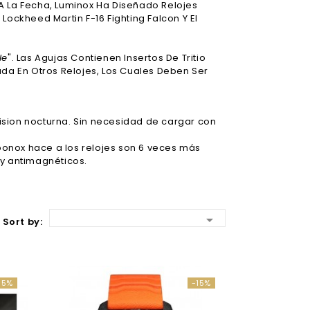
A La Fecha, Luminox Ha Diseñado Relojes
ockheed Martin F-16 Fighting Falcon Y El
le
". Las Agujas Contienen Insertos De Tritio
ada En Otros Relojes, Los Cuales Deben Ser
vision nocturna. Sin necesidad de cargar con
rbonox hace a los relojes son 6 veces más
s y antimagnéticos.

Sort by:
15%
-15%