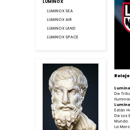
LUMINOX
LUMINOX SEA
LUMINOX AIR
LUMINOX LAND
LUMINOX SPACE
Reloj
Lumin
De Trit
Ilumina
Lumin
Están H
De Los 
Mundo.
La Marc