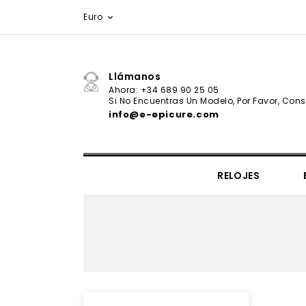
Euro

Llámanos
Ahora: +34 689 90 25 05
Si No Encuentras Un Modelo, Por Favor, Consu
info@e-epicure.com
RELOJES
IL VIAGGIO SEGRETO COLLECTION
CORBATAS & PAÑUELOS
Ernest Hemingway - Valor