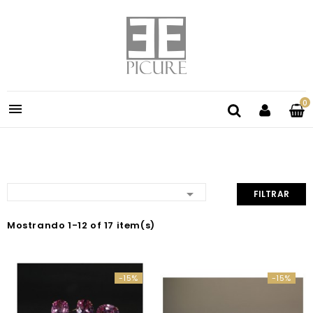
0


FILTRAR
Mostrando 1-12 of 17 item(s)
-15%
-15%