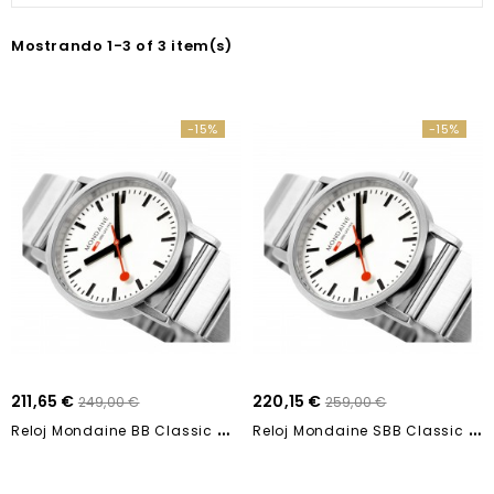
Mostrando 1-3 of 3 item(s)
-15%
-15%
211,65 €
220,15 €
249,00 €
259,00 €
R
Eloj Mondaine BB Classic Metal - Acero Mate...
R
Eloj Mondaine SBB Classic Metal - Acero Mate...