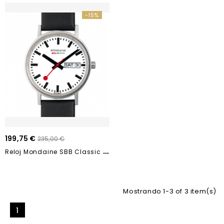
-15%
199,75 €
235,00 €
R
Eloj Mondaine SBB Classic A667.30314.11SBB
Mostrando 1-3 of 3 item(s)
1