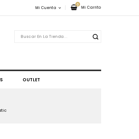
0
Mi Carrito
Mi Cuenta

S
OUTLET
ovelties
tic