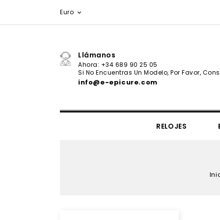
Euro

Llámanos
Ahora: +34 689 90 25 05
Si No Encuentras Un Modelo, Por Favor, Consu
info@e-epicure.com
RELOJES
IL VIAGGIO SEGRETO COLLECTION
CORBATAS & PAÑUELOS
Ernest Hemingway - Valor
Ini