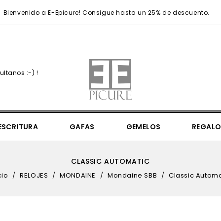
Bienvenido a E-Epicure! Consigue hasta un 25% de descuento.
ltanos :-) !
ESCRITURA
GAFAS
GEMELOS
REGALO
Simply Elegant 36mm
Simply Elegant 41mm
UEFA Champions League
UEFA Champions League Regular
Sea Sheperd Victory Of The Whale
Mr. Monopoly & 85th Anniversary
Mondaine Seasonals & N
CLASSIC AUTOMATIC
cio
RELOJES
MONDAINE
Mondaine SBB
Classic Automa