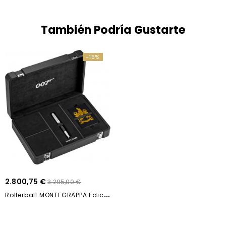
También Podría Gustarte
-15%
2.800,75 €
3.295,00 €
R
Ollerball MONTEGRAPPA Edición Especial 007...