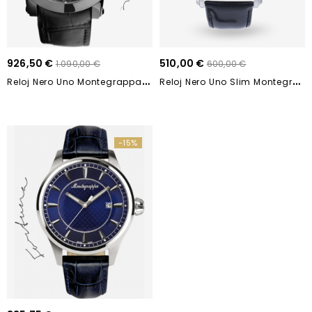
926,50 €
510,00 €
1.090,00 €
600,00 €
R
Eloj Nero Uno Montegrappa IDNLWAIB
R
Eloj Nero Uno Slim Montegrappa IDNMWAIC
-15%