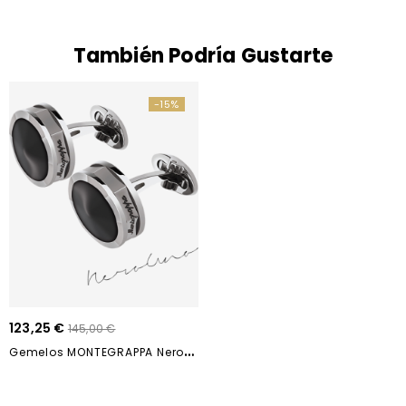
También Podría Gustarte
-15%
123,25 €
145,00 €
G
Emelos MONTEGRAPPA NeroUno IDNUCLRS